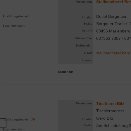
Stellmacherei B
Firmenname:
Detlef Bergmann
Ausbildungsbetrieb:
Inhaber:
Sorgauer Dorfstr. 
Straße:
Besonderheiten:
09496 Marienberg
PLZ Ort:
037363 7357
/
037
Telefon / Fax:
Mobiltelefon:
stellmacherei.be
E-Mail:
Internet:
Branchen:
Tischlerei Bilz
Firmenname:
Tischlermeister
Gerd Bilz
Ja
Inhaber:
Ausbildungsbetrieb:
Am Schindelberg 
Straße:
Besonderheiten: