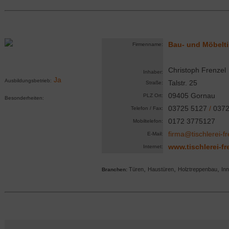
Bau- und Möbelti
Firmenname:
Christoph Frenzel
Inhaber:
Ja
Ausbildungsbetrieb:
Talstr. 25
Straße:
09405 Gornau
PLZ Ort:
Besonderheiten:
03725 5127
/
0372
Telefon / Fax:
0172 3775127
Mobiltelefon:
firma@tischlerei-f
E-Mail:
www.tischlerei-f
Internet:
,
,
,
Türen
Haustüren
Holztreppenbau
In
Branchen: