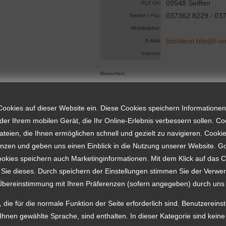
09548 Seiffen
PLZ Ort:
037362 8229
/
037
Telefon / Fax:
Mobiltelefon:
tischlerei.bilz@t-o
E-Mail:
Internet:
Branchen:
Cookies auf dieser Website ein. Diese Cookies speichern Informationen
er Ihrem mobilen Gerät, die Ihr Online-Erlebnis verbessern sollen. Co
Tischlerei Oliver
Firmenname:
dateien, die Ihnen ermöglichen schnell und gezielt zu navigieren. Cooki
Tischlermeister
enzen und geben uns einen Einblick in die Nutzung unserer Website. G
Oliver Bräuer
Ja
Inhaber:
Ausbildungsbetrieb:
ookies speichern auch Marketinginformationen. Mit dem Klick auf das 
Rathengasse 6
Straße:
 Sie dieses. Durch speichern der Einstellungen stimmen Sie der Verw
Besonderheiten:
09496 Marienberg
PLZ Ort:
Übereinstimmung mit Ihren Präferenzen (sofern angegeben) durch uns 
Holzfenster, Arbeiten im
037364 8320
/
037
Telefon / Fax:
Denkmalschutz,
 die für die normale Funktion der Seite erforderlich sind. Benutzereins
0172 3703703
Mobiltelefon:
Holzverschalungen,
 Ihnen gewählte Sprache, sind enthalten. In dieser Kategorie sind kein
tischlerei-braeue
E-Mail:
Terassenböden