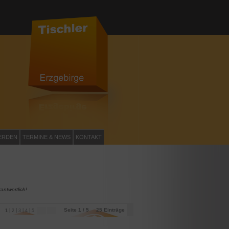
ERDEN
TERMINE & NEWS
KONTAKT
antwortlich!
Seite 1 / 5
25
Einträge
|
|
|
|
1
2
3
4
5