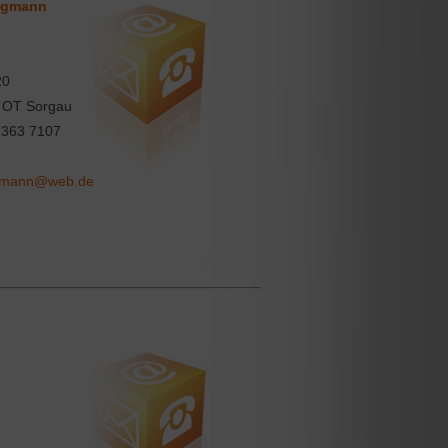
ergmann
20
 OT Sorgau
363 7107
rgmann@web.de
2