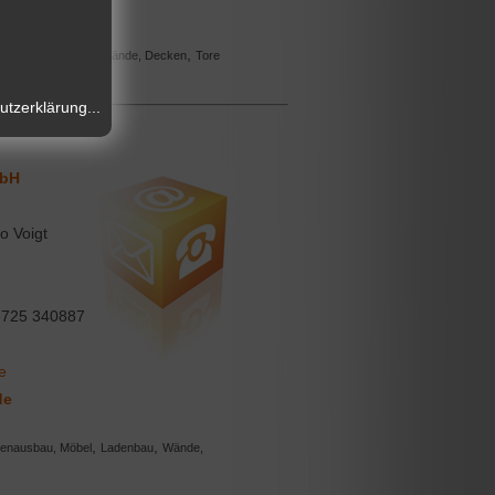
,
,
nenausbau, Möbel
Wände, Decken
Tore
tzerklärung...
bH
co Voigt
725 340887
e
de
,
,
nenausbau, Möbel
Ladenbau
Wände,