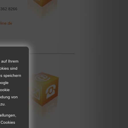
362 8266
nline.de
 auf Ihrem
okies sind
 Bräuer
es speichern
oogle
Cookie
endung von
 - OT Kühnhaide
zu.
364 8446
tellungen,
e Cookies
r@web.de