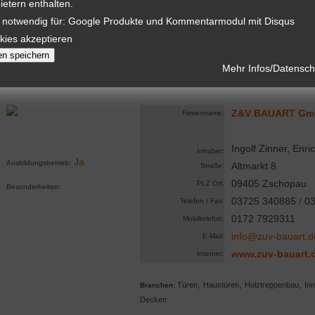
ietern enthalten.
Internet:
 notwendig für: Google Produkte und Kommentarmodul mit Disqus
,
,
,
Türen
Haustüren
Holztreppenbau
In
Branchen:
kies akzeptieren
en speichern
Mehr Infos/Datenschu
Z&V BAUART Gm
Firmenname:
Ingolf Zinner, Enri
Inhaber:
Ja
Ausbildungsbetrieb:
Altmarkt 8
Straße:
09405 Zschopau
PLZ Ort:
Besonderheiten:
03725 340885
/
03
Telefon / Fax:
0172 7929311
Mobiltelefon:
info@zuv-bauart.d
E-Mail:
www.zuv-bauart.
Internet:
,
,
,
Türen
Haustüren
Holztreppenbau
In
Branchen:
Decken