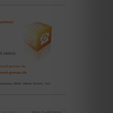
schlerei
5 340610
renzel-gornau.de
renzel-gornau.de
,
,
nenausbau, Möbel
Wände, Decken
Tore
Seite 1 / 5
25
Einträge
|
|
|
|
1
2
3
4
5