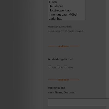
Mehrfachauswahl mit
gedrückter STRG-Taste möglic
h.
----------
----------
und/oder
Ausbildungsbetrieb
Alle
Ja
Nein
----------
----------
und/oder
Volltextsuche
nach Name, Ort usw.