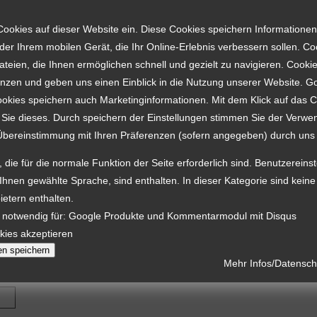
Bernd Hauptmann
Ausbildungsbetrieb:
Inhaber:
Grünthaler Str. 76
Straße:
Cookies auf dieser Website ein. Diese Cookies speichern Informationen
Besonderheiten:
09526 Olbernhau
PLZ Ort:
er Ihrem mobilen Gerät, die Ihr Online-Erlebnis verbessern sollen. Co
037360 74255
/
03
Telefon / Fax:
dateien, die Ihnen ermöglichen schnell und gezielt zu navigieren. Cooki
0173 3568074
Mobiltelefon:
enzen und geben uns einen Einblick in die Nutzung unserer Website. G
Hauptmann-Olbern
E-Mail:
ookies speichern auch Marketinginformationen. Mit dem Klick auf das 
Internet:
 Sie dieses. Durch speichern der Einstellungen stimmen Sie der Verw
Übereinstimmung mit Ihren Präferenzen (sofern angegeben) durch uns 
Branchen:
 die für die normale Funktion der Seite erforderlich sind. Benutzereins
 Ihnen gewählte Sprache, sind enthalten. In dieser Kategorie sind kein
ietern enthalten.
 notwendig für: Google Produkte und Kommentarmodul mit Disqus
kies akzeptieren
en speichern
Mehr Infos/Datenschu