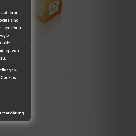
 auf Ihrem
okies sind
7360 74208
es speichern
oogle
hau@t-online.de
Cookie
endung von
zu.
tellungen,
e Cookies
tzerklärung...