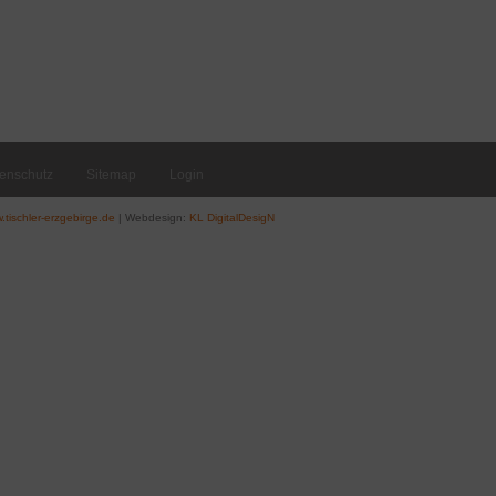
enschutz
Sitemap
Login
.tischler-erzgebirge.de
| Webdesign:
KL DigitalDesigN