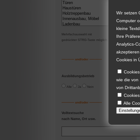
Wir setzen 
Computer od
kleine Text
Mehrfachauswahl mit
Ihre Präfer
gedrückter STRG-Taste möglic
h.
Analytics-C
akzeptieren
----------
----------
Cookies in 
und/oder
Cookies,
Ausbildungsbetrieb
wie die von
Alle
Ja
Nein
von Drittanb
Cookies
----------
----------
und/oder
Alle Coo
Einstellung
Volltextsuche
nach Name, Ort usw.