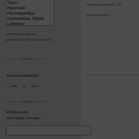
Ja
Ausbildungsbetrieb:
Besonderheiten:
Mehrfachauswahl mit
gedrückter STRG-Taste möglic
h.
----------
----------
und/oder
Ausbildungsbetrieb
Alle
Ja
Nein
----------
----------
und/oder
Volltextsuche
nach Name, Ort usw.