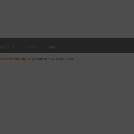
enschutz
Sitemap
Login
.tischler-erzgebirge.de
| Webdesign:
KL DigitalDesigN