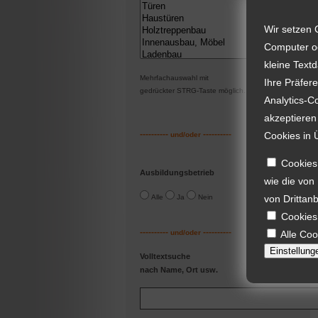
Wir setzen 
Computer od
kleine Text
Mehrfachauswahl mit
Ihre Präfer
gedrückter STRG-Taste möglic
h.
Analytics-C
akzeptieren
----------
----------
Cookies in 
und/oder
Cookies,
Ausbildungsbetrieb
wie die von
Alle
Ja
Nein
von Drittanb
Cookies
----------
----------
und/oder
Alle Coo
Einstellung
Volltextsuche
nach Name, Ort usw.