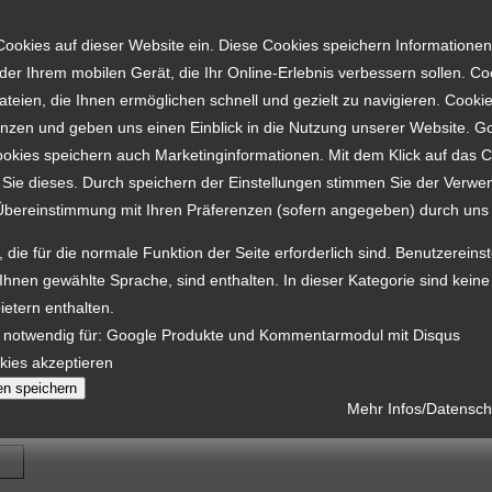
Jens Stephani
Inhaber:
Ja
Ausbildungsbetrieb:
Alte Straße 28
Straße:
Cookies auf dieser Website ein. Diese Cookies speichern Informationen
09526 Olbernhau
PLZ Ort:
er Ihrem mobilen Gerät, die Ihr Online-Erlebnis verbessern sollen. Co
Besonderheiten:
037360 72385
/
03
Telefon / Fax:
dateien, die Ihnen ermöglichen schnell und gezielt zu navigieren. Cooki
0160 96307660
Mobiltelefon:
enzen und geben uns einen Einblick in die Nutzung unserer Website. G
p.stephani@t-onli
E-Mail:
ookies speichern auch Marketinginformationen. Mit dem Klick auf das 
www.tischlerei-s
Internet:
 Sie dieses. Durch speichern der Einstellungen stimmen Sie der Verw
Übereinstimmung mit Ihren Präferenzen (sofern angegeben) durch uns 
,
,
Türen
Haustüren
Innenausbau, Möbel
Branchen:
 die für die normale Funktion der Seite erforderlich sind. Benutzereins
 Ihnen gewählte Sprache, sind enthalten. In dieser Kategorie sind kein
ietern enthalten.
 notwendig für: Google Produkte und Kommentarmodul mit Disqus
kies akzeptieren
en speichern
Mehr Infos/Datenschu