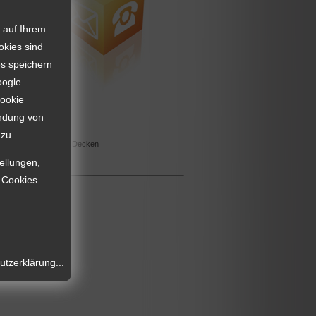
 auf Ihrem
okies sind
736072644
es speichern
oogle
ne.de
Cookie
tephani.de
endung von
zu.
,
,
Ladenbau
Wände, Decken
tellungen,
e Cookies
tzerklärung...